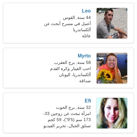
Leo
44 سنة, القوس
أعمل في مسرح أبحث عن
ألكساندريا
امرأة جميلة
عائلة
Myrto
58 سنة, برج العقرب
احب الغيتار وكرة القدم
ألكساندريا، اليونان
صداقة
Efi
32 سنة, برج الحوت
امرأة تبحث عن زوجين 33-
43
173 سم (5'9")، 59 كجم
(130 رطلا)
تسلق الجبال، تحرير الفيديو