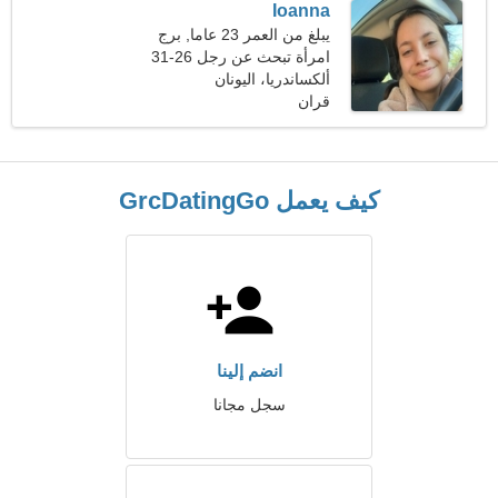
Ioanna
يبلغ من العمر 23 عاما, برج
العذراء
امرأة تبحث عن رجل 26-31
ألكساندريا، اليونان
قران
كيف يعمل GrcDatingGo
انضم إلينا
سجل مجانا