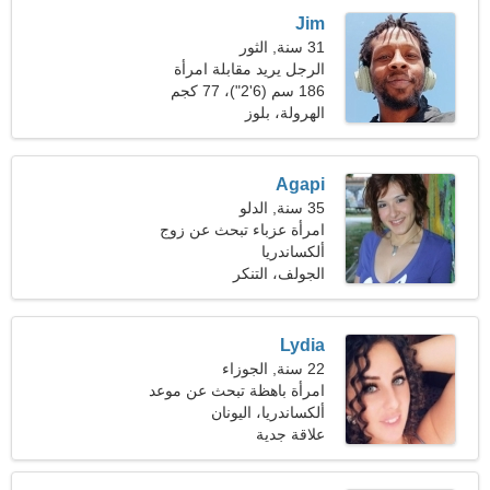
Jim
31 سنة, الثور
الرجل يريد مقابلة امرأة
186 سم (6'2")، 77 كجم
(169 رطلا)
الهرولة، بلوز
Agapi
35 سنة, الدلو
امرأة عزباء تبحث عن زوج
ألكساندريا
الجولف، التنكر
Lydia
22 سنة, الجوزاء
امرأة باهظة تبحث عن موعد
ألكساندريا، اليونان
علاقة جدية