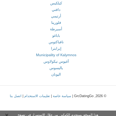
كيلكيس
دافني
أرتيمي
فلورينا
أسبرطة
باباغو
نافباكتوس
إيرابترا
Municipality of Kalymnos
آغيوس نيكولاوس
ياليسوس
اليونان
© 2026, GrcDatingGo |
سياسة خاصة
|
تعليمات الاستخدام
|
اتصل بنا
هذا الموقع يستخدم الكوكيز. من خلال الاستمرار في تصفح