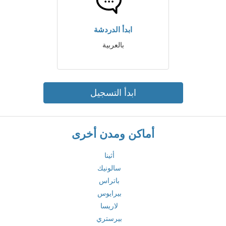
ابدأ الدردشة
بالعربية
ابدأ التسجيل
أماكن ومدن أخرى
أثينا
سالونيك
باتراس
بيرايوس
لاريسا
بيرستري