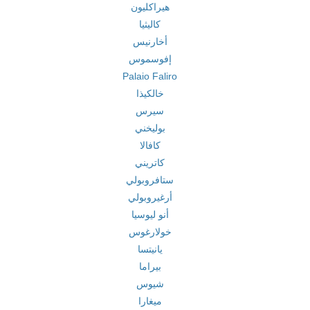
هيراكليون
كاليثيا
أخارنيس
إفوسموس
Palaio Faliro
خالكيذا
سيرس
بوليخني
كافالا
كاتريني
ستافروبولي
أرغيروبولي
أنو ليوسيا
خولارغوس
يانيتسا
بيراما
شيوس
ميغارا