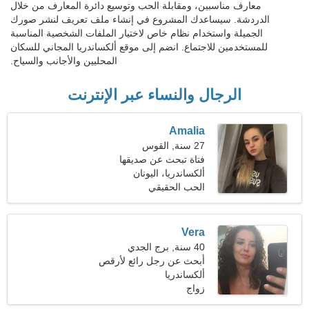
معارف مناسبين، ومقابلة الحب وتوسيع دائرة المعارف من خلال
الدردشة. سيساعدك المشروع في إنشاء ملف تعريف لنشر صورك
الجميلة واستخدام نظام خاص لاختيار الملفات الشخصية المناسبة
للمستخدمين للاجتماع. انضم إلى موقع ألكساندريا المجاني للسكان
المحليين والأجانب والسياح.
الرجال والنساء عبر الإنترنت
Amalia
27 سنة, القوس
فتاة تبحث عن صديقها
ألكساندريا، اليونان
الحب الحقيقي
Vera
40 سنة, برج الجدي
أبحث عن رجل رائع لأرقص
ألكساندريا
زواج