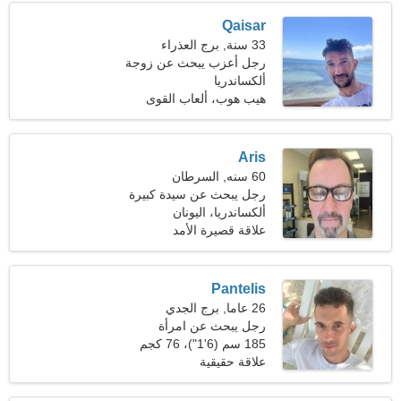
Qaisar
33 سنة, برج العذراء
رجل أعزب يبحث عن زوجة
ألكساندريا
هيب هوب، ألعاب القوى
Aris
60 سنه, السرطان
رجل يبحث عن سيدة كبيرة
50-57
ألكساندريا، اليونان
علاقة قصيرة الأمد
Pantelis
26 عاما, برج الجدي
رجل يبحث عن امرأة
185 سم (6'1")، 76 كجم
(167 رطلا)
علاقة حقيقية