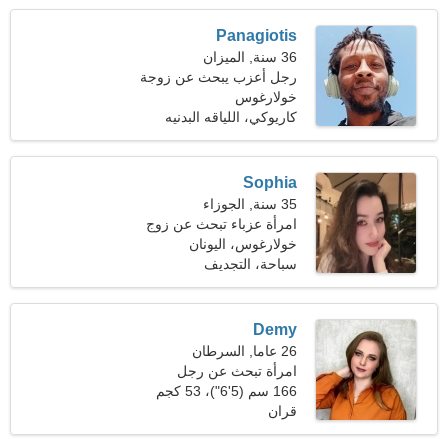
Panagiotis
36 سنة, الميزان
رجل أعزب يبحث عن زوجة
26-32
خولارغوس
كاريوكي، اللياقه البدنيه
Sophia
35 سنة, الجوزاء
امرأة عزباء تبحث عن زوج
39-45
خولارغوس، اليونان
سباحة، التجديف
Demy
26 عاما, السرطان
امرأة تبحث عن رجل
166 سم (5'6")، 53 كجم
(116 رطلا)
قران