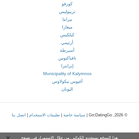
كورفو
تريبوليس
بيراما
ميغارا
كيلكيس
أرتيمي
أسبرطة
نافباكتوس
إيرابترا
Municipality of Kalymnos
آغيوس نيكولاوس
اليونان
© 2026, GrcDatingGo |
سياسة خاصة
|
تعليمات الاستخدام
|
اتصل بنا
هذا الموقع يستخدم الكوكيز. من خلال الاستمرار في تصفح