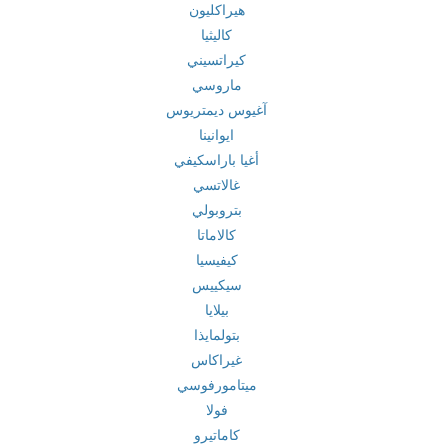
هيراكليون
كاليثيا
كيراتسيني
ماروسي
آغيوس ديمتريوس
ايوانينا
أغيا باراسكيفي
غالاتسي
بتروبولي
كالاماتا
كيفيسيا
سيكييس
بيلايا
بتولمايذا
غيراكاس
ميتامورفوسي
فولا
كاماتيرو