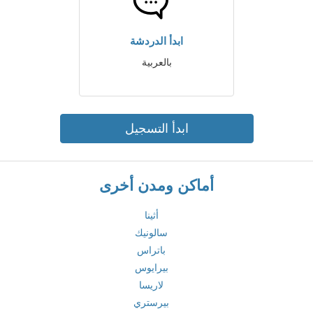
ابدأ الدردشة
بالعربية
ابدأ التسجيل
أماكن ومدن أخرى
أثينا
سالونيك
باتراس
بيرايوس
لاريسا
بيرستري