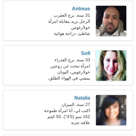
Antreas
31 سنة, برج العقرب
الرجل يريد مقابلة امرأة
خولارغوس
شاطئ، دراجة هوائية
Sofi
33 سنة, برج العذراء
امرأة تبحث عن زوجين
خولارغوس، اليونان
يمشي في الهواء الطلق،
ركوب الخيل
Natalia
27 سنة, الميزان
اكتب لي، أنا امرأة طموحة
162 سم (5'4")، 50 كجم
(110 رطل)
علاقة جدية