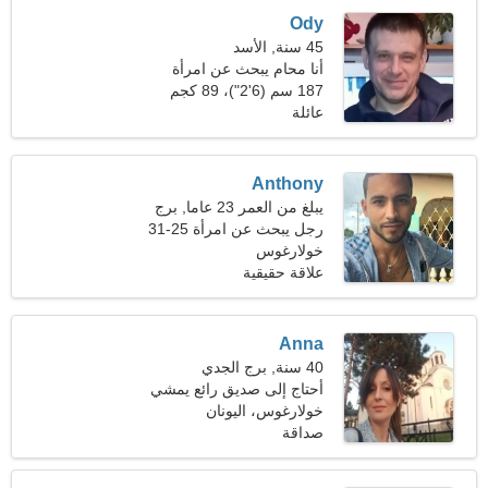
Ody
45 سنة, الأسد
أنا محام يبحث عن امرأة
ودودة
187 سم (6'2")، 89 كجم
(196 رطل)
عائلة
Anthony
يبلغ من العمر 23 عاما, برج
الجدي
رجل يبحث عن امرأة 25-31
خولارغوس
علاقة حقيقية
Anna
40 سنة, برج الجدي
أحتاج إلى صديق رائع يمشي
معًا
خولارغوس، اليونان
صداقة