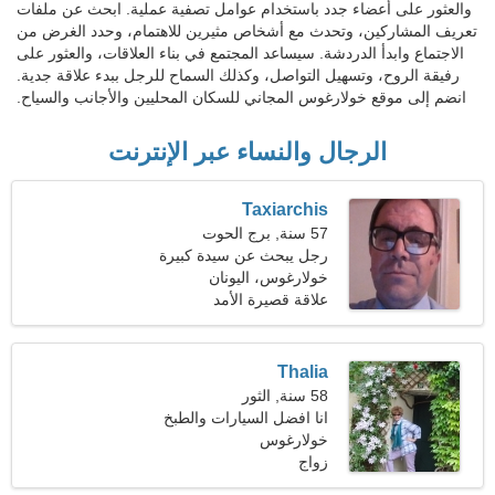
والعثور على أعضاء جدد باستخدام عوامل تصفية عملية. ابحث عن ملفات
تعريف المشاركين، وتحدث مع أشخاص مثيرين للاهتمام، وحدد الغرض من
الاجتماع وابدأ الدردشة. سيساعد المجتمع في بناء العلاقات، والعثور على
رفيقة الروح، وتسهيل التواصل، وكذلك السماح للرجل ببدء علاقة جدية.
انضم إلى موقع خولارغوس المجاني للسكان المحليين والأجانب والسياح.
الرجال والنساء عبر الإنترنت
Taxiarchis
57 سنة, برج الحوت
رجل يبحث عن سيدة كبيرة
خولارغوس، اليونان
علاقة قصيرة الأمد
Thalia
58 سنة, الثور
انا افضل السيارات والطبخ
خولارغوس
زواج