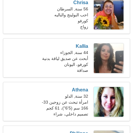
Chrisa
56 سنة, السرطان
احب البولينج والباليه
كورفو
زواج
Kallia
44 سنة, الجوزاء
أبحث عن صديق لياقة بدنية
نشيط
كورفو، اليونان
صداقة
Athena
32 سنة, الدلو
امرأة تبحث عن زوجين 33-
44
166 سم (5'6")، 61 كجم
(134 رطلا)
تصميم داخلي، شراء