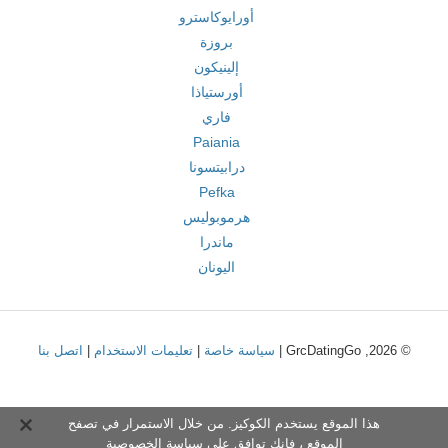
أورايوكاسترو
بروزة
إلينيكون
أورستياذا
فاري
Paiania
درابيتسونا
Pefka
هرموبوليس
ماندرا
اليونان
© 2026, GrcDatingGo |
سياسة خاصة
|
تعليمات الاستخدام
|
اتصل بنا
هذا الموقع يستخدم الكوكيز. من خلال الاستمرار في تصفح
الموقع ، فإنك توافق على
سياسة الخصوصية