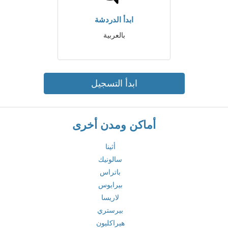
ابدأ الدردشة
بالعربية
ابدأ التسجيل
أماكن ومدن أخرى
أثينا
سالونيك
باتراس
بيرايوس
لاريسا
بيرستري
هيراكليون