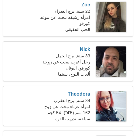
Zoe
22 سنة, برج العذراء
امرأة رشيقة تبحث عن موعد
كورفو
الحب الحقيقي
Nick
33 سنة, برج الحمل
رجل أعزب يبحث عن زوجة
كورفو، اليونان
ألعاب اللوح، سينما
Theodora
34 سنة, برج العقرب
امرأة عزباء تبحث عن زوج
162 سم (5'4")، 54 كجم
(119 رطلا)
سباحة، تدريب القوة