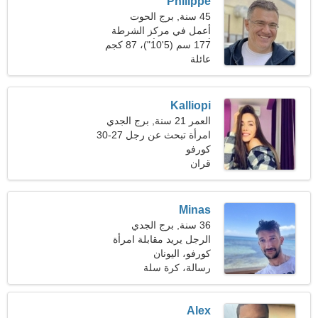
Philippe
45 سنة, برج الحوت
أعمل في مركز الشرطة
أبحث عن امرأة رائعة
177 سم (5'10")، 87 كجم
(191 رطلا)
عائلة
Kalliopi
العمر 21 سنة, برج الجدي
امرأة تبحث عن رجل 27-30
كورفو
قران
Minas
36 سنة, برج الجدي
الرجل يريد مقابلة امرأة
كورفو، اليونان
رسالة، كرة سلة
Alex