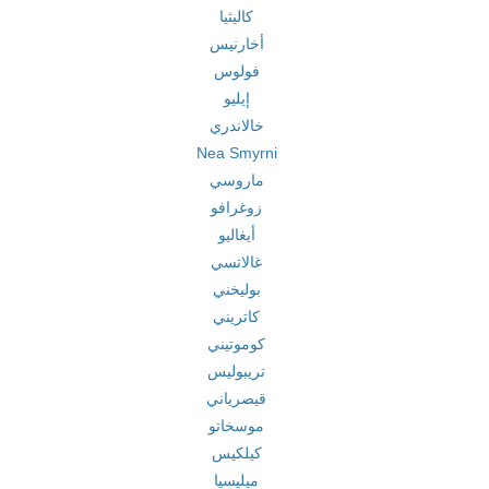
كاليثيا
أخارنيس
فولوس
إيليو
خالاندري
Nea Smyrni
ماروسي
زوغرافو
أيغاليو
غالاتسي
بوليخني
كاتريني
كوموتيني
تريبوليس
قيصرياني
موسخاتو
كيلكيس
ميليسيا