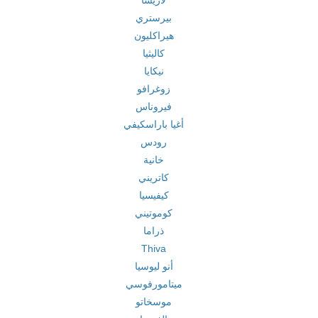
لاريسا
بيرستري
هيراكليون
كاليثيا
نيكايا
زوغرافو
فيروناس
أغيا باراسكيفي
رودس
خانية
كاتريني
كيفيسيا
كوموتيني
ذراما
Thiva
أنو ليوسيا
ميتامورفوسي
موسخاتو