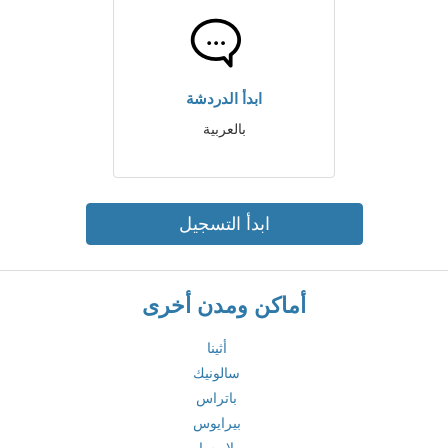
ابدأ الدردشة
بالعربية
ابدأ التسجيل
أماكن ومدن أخرى
أثينا
سالونيك
باتراس
بيرايوس