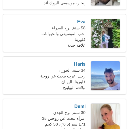
إبحار، موسيقى الروك آند
رول
Eva
58 سنة, برج العذراء
احب الموسيقى والحيوانات
الاليفة
فلورينا
علاقة جدية
Haris
34 سنة, الجوزاء
رجل أعزب يبحث عن زوجة
فلورينا، اليونان
نبلات، البولينج
Demi
30 سنه, برج الجدي
امرأة تبحث عن زوجين 35-
42
171 سم (5'8")، 58 كجم