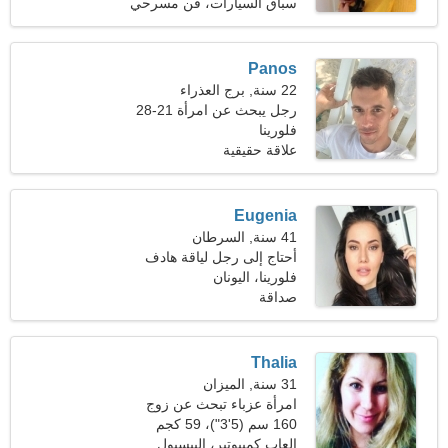
(127 رطلا)
سباق السيارات، فن مسرحي
Panos
22 سنة, برج العذراء
رجل يبحث عن امرأة 21-28
فلورينا
علاقة حقيقية
Eugenia
41 سنة, السرطان
أحتاج إلى رجل لياقة هادف
فلورينا، اليونان
صداقة
Thalia
31 سنة, الميزان
امرأة عزباء تبحث عن زوج
33-39
160 سم (5'3")، 59 كجم
(130 رطلا)
العاب كمبيوتير، البيسبول