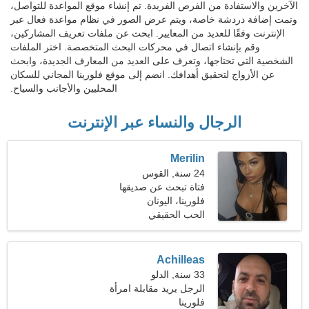
الآخرين والاستفادة من الفرص الفريدة. تم إنشاء موقع المواعدة للتواصل،
وتمت إضافة دردشة خاصة، ويتم عرض الصور في نظام مواعدة فعال عبر
الإنترنت وفقًا للعديد من المعايير. ابحث عن ملفات تعريف المشاركين،
وقم بإنشاء اتصال في محركات البحث المتخصصة. اختر الملفات
الشخصية التي تحتاجها، وتعرف على العديد من المعارف الجديدة، وابحث
عن الأزواج لتحقيق أهدافك. انضم إلى موقع فلورينا المجاني للسكان
المحليين والأجانب والسياح.
الرجال والنساء عبر الإنترنت
Merilin
24 سنة, القوس
فتاة تبحث عن صديقها
فلورينا، اليونان
الحب الحقيقي
Achilleas
33 سنة, الدلو
الرجل يريد مقابلة امرأة
فلورينا