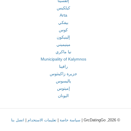
إلفسينا
كيلكيس
Arta
بيفكي
كوس
إلينيكون
مينيميني
نيا ماكري
Municipality of Kalymnos
رافينا
جزيرة زاكينثوس
ياليسوس
إميتوس
اليونان
© 2026, GrcDatingGo |
سياسة خاصة
|
تعليمات الاستخدام
|
اتصل بنا