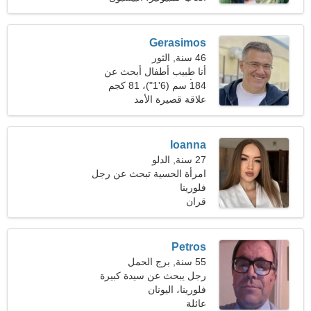
Gerasimos
46 سنة, الثور
أنا طبيب أطفال أبحث عن
امرأة استثنائية
184 سم (6'1")، 81 كجم
(178 رطلا)
علاقة قصيرة الأمد
Ioanna
27 سنة, الدلو
امرأة الحسية تبحث عن رجل
فلورينا
قران
Petros
55 سنة, برج الحمل
رجل يبحث عن سيدة كبيرة
فلورينا، اليونان
عائلة